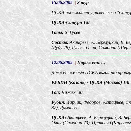
15.06.2005
|
8 тур
ЦСКА побеждает у раменского
"
Сату
ЦСКА-Сатурн 1
:0
Голы
:
6`
Гусев
Состав
:
Акинфеев, А. Березуцкий, В. 
(Дуду 78), Гусев, Олич, Самодин (Шерш
12.06.2005
|
Поражение...
Должен же был ЦСКА когда то проиграт
РУБИН (Казань) - ЦСКА (Москва) 1:0
Гол:
Чижек, 30
Рубин:
Харчик, Федоров, Астафьев, Ск
87), Домингес.
ЦСКА:
Акинфеев, А. Березуцкий, В. Бе
Олич (Самодин 73), Правосуд (Карвальо