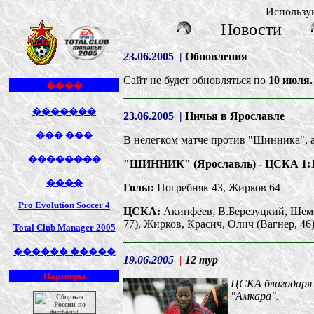
Использу
Новости
2
3.06.2005
|
Обновления
C
айт не будет обновляться по
10 июля.
����
�������
23.06.2005
|
Ничья в Ярославле
��� ���
В нелегком матче против
"
Шинника
"
,
��������
"ШИННИК" (Ярославль) - ЦСКА 1:1(
����
Голы:
Погребняк 43, Жирков 64
Pro Evolution Soccer 4
ЦСКА:
Акинфеев, В.Березуцкий, Шембе
77), Жирков, Красич, Олич (Вагнер, 46
Total Club Manager 2005
������ �����
19.06.2005
|
12 тур
Партнеры
ЦСКА благодаря 
"
Амкара
"
.