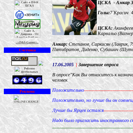
ЦСКА - Амкар 
Голы:
7`Красич 4
ЦСКА:
Акинфеев,
Карваль
о
(Вагнер
..::D&S-Gamer::..
Амкар:
Степанов, Саркисян (Лаврик, 79
Пятибратов, Диденко, Субашич (Шуто
Счетчики
17.06.2005
|
Завершение опроса
В опросе
"
Как Вы относитесь к назнач
человек
Положительно
---------------------------------
Реклама
Положительно, но лучше бы он совме
Лучше бы Ярцев остался
-------------------
Надо было пригласить иностранного 